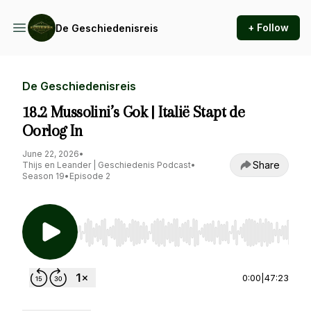
+ Follow
De Geschiedenisreis
De Geschiedenisreis
18.2 Mussolini’s Gok | Italië Stapt de
Oorlog In
June 22, 2026
•
Share
Thijs en Leander | Geschiedenis Podcast
•
Season 19
•
Episode 2
Use Left/Right to seek, Home/End to jump to st
0:00
|
47:23