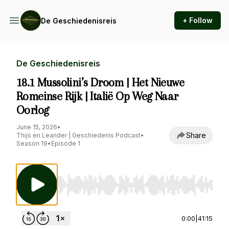
+ Follow
De Geschiedenisreis
De Geschiedenisreis
18.1 Mussolini’s Droom | Het Nieuwe
Romeinse Rijk | Italië Op Weg Naar
Oorlog
June 15, 2026
•
Share
Thijs en Leander | Geschiedenis Podcast
•
Season 19
•
Episode 1
Use Left/Right to seek, Home/End to jump to st
0:00
|
41:15