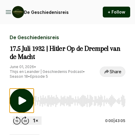
+ Follow
De Geschiedenisreis
De Geschiedenisreis
17.5 Juli 1932 | Hitler Op de Drempel van
de Macht
June 01, 2026
•
Share
Thijs en Leander | Geschiedenis Podcast
•
Season 18
•
Episode 5
Use Left/Right to seek, Home/End to jump to st
0:00
|
43:05