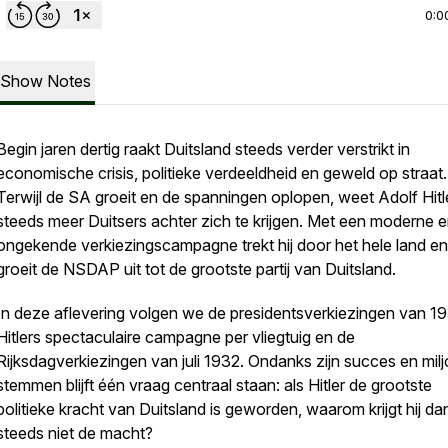
0:0
Show Notes
Begin jaren dertig raakt Duitsland steeds verder verstrikt in
economische crisis, politieke verdeeldheid en geweld op straat.
Terwijl de SA groeit en de spanningen oplopen, weet Adolf Hitl
steeds meer Duitsers achter zich te krijgen. Met een moderne 
ongekende verkiezingscampagne trekt hij door het hele land en
groeit de NSDAP uit tot de grootste partij van Duitsland.
In deze aflevering volgen we de presidentsverkiezingen van 19
Hitlers spectaculaire campagne per vliegtuig en de
Rijksdagverkiezingen van juli 1932. Ondanks zijn succes en mil
stemmen blijft één vraag centraal staan: als Hitler de grootste
politieke kracht van Duitsland is geworden, waarom krijgt hij d
steeds niet de macht?