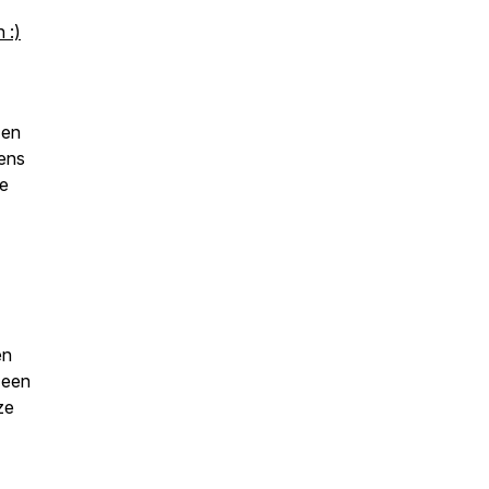
 :)
 en
dens
e
en
 een
ze