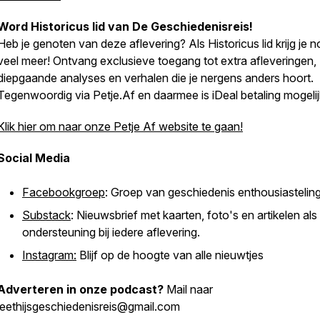
Word Historicus lid van
De Geschiedenisreis
!
Heb je genoten van deze aflevering? Als Historicus lid krijg je 
veel meer! Ontvang exclusieve toegang tot extra afleveringen,
diepgaande analyses en verhalen die je nergens anders hoort.
Tegenwoordig via Petje.Af en daarmee is iDeal betaling mogelij
Klik hier om naar onze Petje Af website te gaan!
Social Media
Facebookgroep
: Groep van geschiedenis enthousiastelin
Substack
: Nieuwsbrief met kaarten, foto's en artikelen als
ondersteuning bij iedere aflevering.
Instagram:
Blijf op de hoogte van alle nieuwtjes
Adverteren in onze podcast?
Mail naar
leethijsgeschiedenisreis@gmail.com