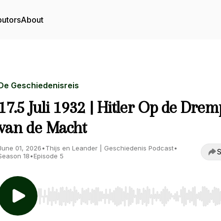
butors
About
De Geschiedenisreis
17.5 Juli 1932 | Hitler Op de Drem
van de Macht
June 01, 2026
•
Thijs en Leander | Geschiedenis Podcast
•
S
Season 18
•
Episode 5
Use Left/Right to seek, Home/End to jump to start o