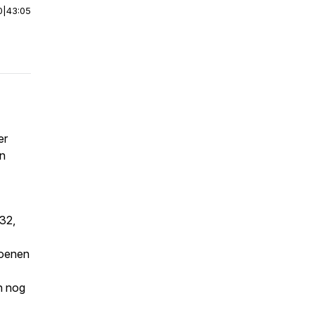
0
|
43:05
er
en
32,
joenen
an nog