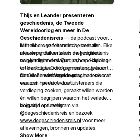
Thijs en Leander presenteren
geschiedenis, de Tweede
Wereldoorlog en meer in De
Geschiedenisreis
— dé podcast voor
liefhebbers van historische verhalen. Elke
Niet als droge feitenshow, maar als
aflevering duiken we in de geschiedenis
meeslepende vertelreis met originele
van Nederland en Europa, van Napoleon
ooggetuigenverslagen, scherpe duiding
tot de Koude Oorlog en de loopgraven
en krachtige audiofragmenten. Je hoort
van de Eerste Wereldoorlog.
niet alleen wat er gebeurde, maar vooral
De Geschiedenisreis
is geschiedenis met
waarom het ertoe doet.
een ziel – perfect voor luisteraars die
verdieping zoeken, geraakt willen worden
én willen begrijpen waarom het verleden
nog altijd actueel is.
Volg ons op Instagram via
@degeschiedenisreis
en bezoek
www.degeschiedenisreis.nl
voor meer
afleveringen, bronnen en updates.
Show More