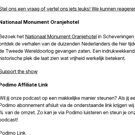
Stel ons een vraag of vertel ons iets leuks! We kunnen reageren
Nationaal Monument Oranjehotel
Bezoek het
Nationaal Monument Oranjehotel
in Scheveningen
ontdek de verhalen van de duizenden Nederlanders die hier tij
de Tweede Wereldoorlog gevangen zaten. Een indrukwekkend
historische plek die laat zien wat vrijheid werkelijk betekent.
Support the show
Podimo Affiliate Link
Wil jij onze podcast op een makkelijke manier steunen? Als jij e
Podimo abonnement afsluit via de onderstaande link krijgen wij
% van de omzet. Zo kan je via Podimo luisteren en steun je on
podcast!
Podimo Link