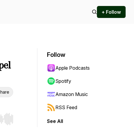
+ Follow
Follow
pel
Apple Podcasts
Spotify
hare
Amazon Music
RSS Feed
See All
r end. Hold shift to jump forward or backward.