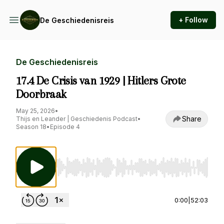
+ Follow
De Geschiedenisreis
De Geschiedenisreis
17.4 De Crisis van 1929 | Hitlers Grote
Doorbraak
May 25, 2026
•
Share
Thijs en Leander | Geschiedenis Podcast
•
Season 18
•
Episode 4
Use Left/Right to seek, Home/End to jump to st
0:00
|
52:03