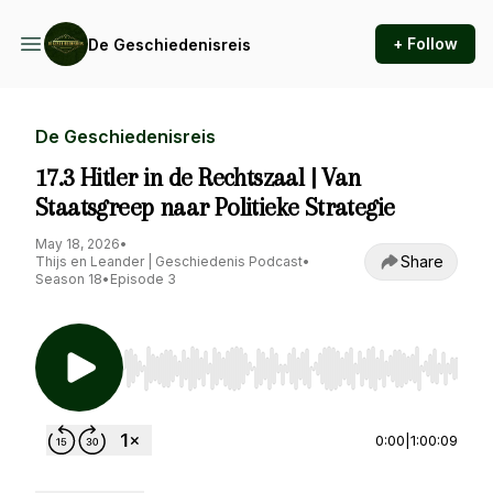
+ Follow
De Geschiedenisreis
De Geschiedenisreis
17.3 Hitler in de Rechtszaal | Van
Staatsgreep naar Politieke Strategie
May 18, 2026
•
Share
Thijs en Leander | Geschiedenis Podcast
•
Season 18
•
Episode 3
Use Left/Right to seek, Home/End to jump to st
0:00
|
1:00:09