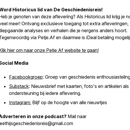
Word Historicus lid van
De Geschiedenisreis
!
Heb je genoten van deze aflevering? Als Historicus lid krijg je 
veel meer! Ontvang exclusieve toegang tot extra afleveringen,
diepgaande analyses en verhalen die je nergens anders hoort.
Tegenwoordig via Petje.Af en daarmee is iDeal betaling mogelij
Klik hier om naar onze Petje Af website te gaan!
Social Media
Facebookgroep
: Groep van geschiedenis enthousiastelin
Substack
: Nieuwsbrief met kaarten, foto's en artikelen als
ondersteuning bij iedere aflevering.
Instagram:
Blijf op de hoogte van alle nieuwtjes
Adverteren in onze podcast?
Mail naar
leethijsgeschiedenisreis@gmail.com