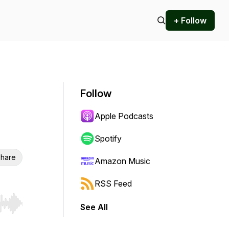
+ Follow
Follow
Apple Podcasts
Spotify
hare
Amazon Music
RSS Feed
See All
r end. Hold shift to jump forward or backward.