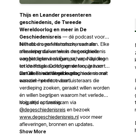
Thijs en Leander presenteren
geschiedenis, de Tweede
Wereldoorlog en meer in De
Geschiedenisreis
— dé podcast voor
liefhebbers van historische verhalen. Elke
Niet als droge feitenshow, maar als
aflevering duiken we in de geschiedenis
meeslepende vertelreis met originele
van Nederland en Europa, van Napoleon
ooggetuigenverslagen, scherpe duiding
tot de Koude Oorlog en de loopgraven
en krachtige audiofragmenten. Je hoort
van de Eerste Wereldoorlog.
niet alleen wat er gebeurde, maar vooral
De Geschiedenisreis
is geschiedenis met
waarom het ertoe doet.
een ziel – perfect voor luisteraars die
verdieping zoeken, geraakt willen worden
én willen begrijpen waarom het verleden
nog altijd actueel is.
Volg ons op Instagram via
@degeschiedenisreis
en bezoek
www.degeschiedenisreis.nl
voor meer
afleveringen, bronnen en updates.
Show More