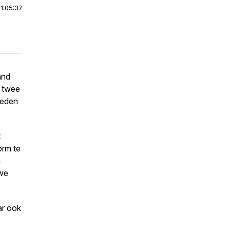
|
1:05:37
and
n twee
teden
t
orm te
n
uwe
ar ook