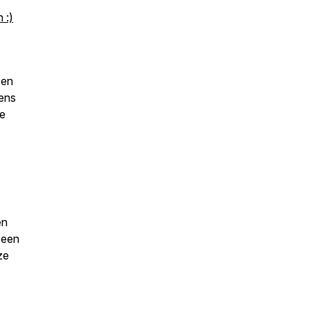
 :)
 en
dens
e
en
 een
ze