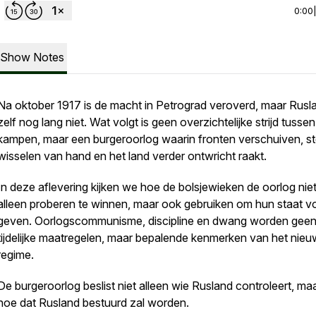
0:00
Show Notes
Na oktober 1917 is de macht in Petrograd veroverd, maar Rusl
zelf nog lang niet. Wat volgt is geen overzichtelijke strijd tusse
kampen, maar een burgeroorlog waarin fronten verschuiven, s
wisselen van hand en het land verder ontwricht raakt.
In deze aflevering kijken we hoe de bolsjewieken de oorlog nie
alleen proberen te winnen, maar ook gebruiken om hun staat v
geven. Oorlogscommunisme, discipline en dwang worden gee
tijdelijke maatregelen, maar bepalende kenmerken van het nie
regime.
De burgeroorlog beslist niet alleen wie Rusland controleert, ma
hoe dat Rusland bestuurd zal worden.