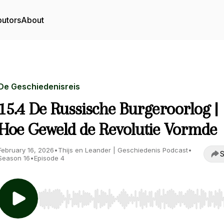
butors
About
De Geschiedenisreis
15.4 De Russische Burgeroorlog |
Hoe Geweld de Revolutie Vormde
February 16, 2026
•
Thijs en Leander | Geschiedenis Podcast
•
S
Season 16
•
Episode 4
Use Left/Right to seek, Home/End to jump to start o