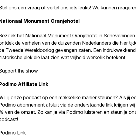
Stel ons een vraag of vertel ons iets leuks! We kunnen reageren
Nationaal Monument Oranjehotel
Bezoek het
Nationaal Monument Oranjehotel
in Scheveningen
ontdek de verhalen van de duizenden Nederlanders die hier tij
de Tweede Wereldoorlog gevangen zaten. Een indrukwekkend
historische plek die laat zien wat vrijheid werkelijk betekent.
Support the show
Podimo Affiliate Link
Wil jij onze podcast op een makkelijke manier steunen? Als jij e
Podimo abonnement afsluit via de onderstaande link krijgen wij
% van de omzet. Zo kan je via Podimo luisteren en steun je on
podcast!
Podimo Link