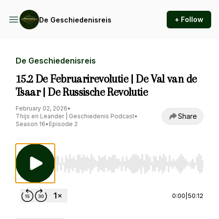
+ Follow
De Geschiedenisreis
De Geschiedenisreis
15.2 De Februarirevolutie | De Val van de
Tsaar | De Russische Revolutie
February 02, 2026
•
Share
Thijs en Leander | Geschiedenis Podcast
•
Season 16
•
Episode 2
Use Left/Right to seek, Home/End to jump to st
0:00
|
50:12