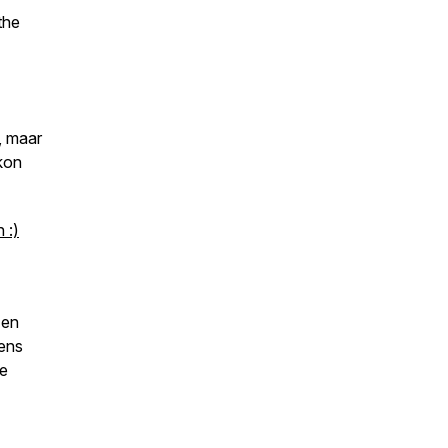
the
, maar
kon
 :)
 en
dens
e