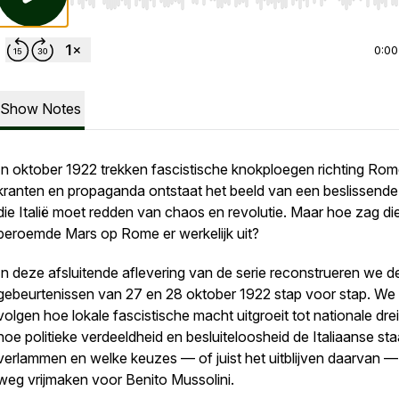
Use Left/Right to seek, Home/End to jump to start o
0:00
Show Notes
In oktober 1922 trekken fascistische knokploegen richting Rom
kranten en propaganda ontstaat het beeld van een beslissend
die Italië moet redden van chaos en revolutie. Maar hoe zag di
beroemde Mars op Rome er werkelijk uit?
In deze afsluitende aflevering van de serie reconstrueren we d
gebeurtenissen van 27 en 28 oktober 1922 stap voor stap. We
volgen hoe lokale fascistische macht uitgroeit tot nationale drei
hoe politieke verdeeldheid en besluiteloosheid de Italiaanse sta
verlammen en welke keuzes — of juist het uitblijven daarvan —
weg vrijmaken voor Benito Mussolini.