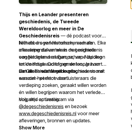
Thijs en Leander presenteren
geschiedenis, de Tweede
Wereldoorlog en meer in De
Geschiedenisreis
— dé podcast voor
liefhebbers van historische verhalen. Elke
Niet als droge feitenshow, maar als
aflevering duiken we in de geschiedenis
meeslepende vertelreis met originele
van Nederland en Europa, van Napoleon
ooggetuigenverslagen, scherpe duiding
tot de Koude Oorlog en de loopgraven
en krachtige audiofragmenten. Je hoort
van de Eerste Wereldoorlog.
niet alleen wat er gebeurde, maar vooral
De Geschiedenisreis
is geschiedenis met
waarom het ertoe doet.
een ziel – perfect voor luisteraars die
verdieping zoeken, geraakt willen worden
én willen begrijpen waarom het verleden
nog altijd actueel is.
Volg ons op Instagram via
@degeschiedenisreis
en bezoek
www.degeschiedenisreis.nl
voor meer
afleveringen, bronnen en updates.
Show More