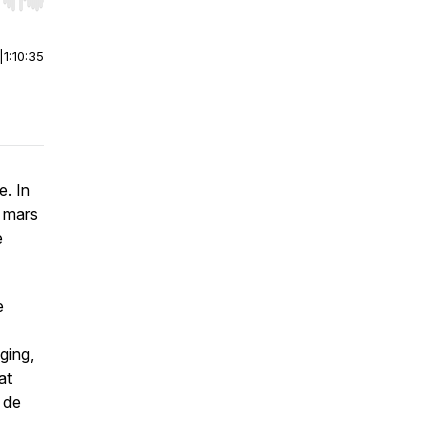
r end. Hold shift to jump forward or backward.
|
1:10:35
e. In
e mars
e
e
ging,
at
 de