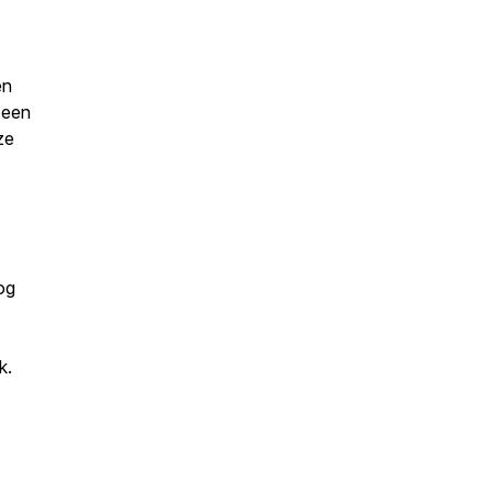
en
 een
ze
nog
k.