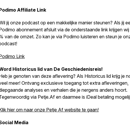
Podimo Affiliate Link
Wil jij onze podcast op een makkelijke manier steunen? Als jij e
Podimo abonnement afsluit via de onderstaande link krijgen wij
% van de omzet. Zo kan je via Podimo luisteren en steun je on
podcast!
Podimo Link
Word Historicus lid van
De Geschiedenisreis
!
Heb je genoten van deze aflevering? Als Historicus lid krijg je 
veel meer! Ontvang exclusieve toegang tot extra afleveringen,
diepgaande analyses en verhalen die je nergens anders hoort.
Tegenwoordig via Petje.Af en daarmee is iDeal betaling mogelij
Klik hier om naar onze Petje Af website te gaan!
Social Media