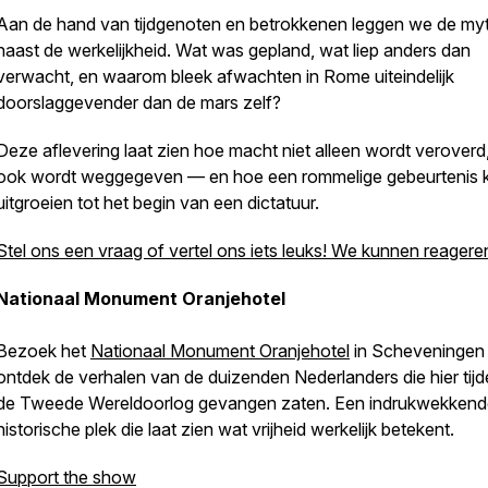
Aan de hand van tijdgenoten en betrokkenen leggen we de my
naast de werkelijkheid. Wat was gepland, wat liep anders dan
verwacht, en waarom bleek afwachten in Rome uiteindelijk
doorslaggevender dan de mars zelf?
Deze aflevering laat zien hoe macht niet alleen wordt veroverd
ook wordt weggegeven — en hoe een rommelige gebeurtenis 
uitgroeien tot het begin van een dictatuur.
Stel ons een vraag of vertel ons iets leuks! We kunnen reageren
Nationaal Monument Oranjehotel
Bezoek het
Nationaal Monument Oranjehotel
in Scheveningen
ontdek de verhalen van de duizenden Nederlanders die hier tij
de Tweede Wereldoorlog gevangen zaten. Een indrukwekkend
historische plek die laat zien wat vrijheid werkelijk betekent.
Support the show