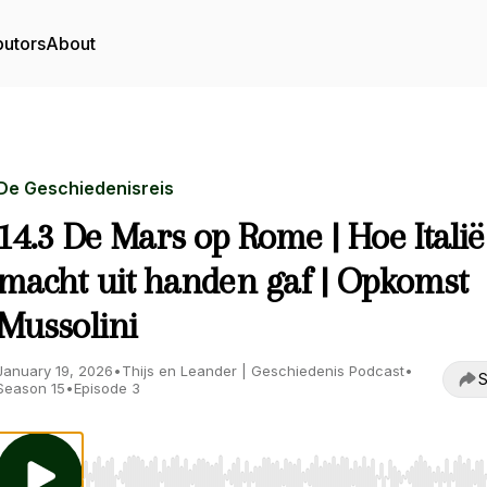
butors
About
De Geschiedenisreis
14.3 De Mars op Rome | Hoe Italië
macht uit handen gaf | Opkomst
Mussolini
January 19, 2026
•
Thijs en Leander | Geschiedenis Podcast
•
S
Season 15
•
Episode 3