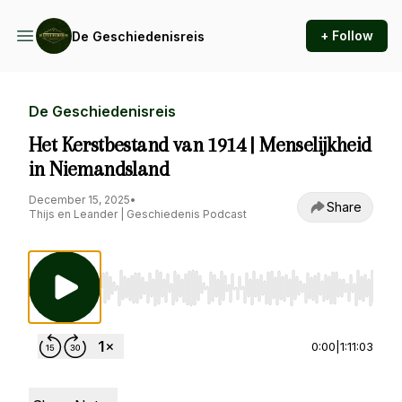
+ Follow
De Geschiedenisreis
De Geschiedenisreis
Het Kerstbestand van 1914 | Menselijkheid
in Niemandsland
December 15, 2025
•
Share
Thijs en Leander | Geschiedenis Podcast
Use Left/Right to seek, Home/End to jump to st
0:00
|
1:11:03